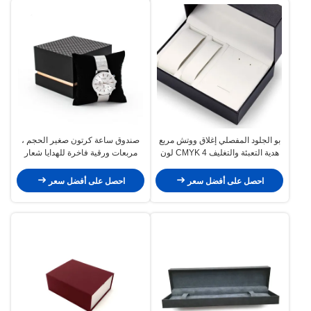
بو الجلود المفصلي إغلاق ووتش مربع
صندوق ساعة كرتون صغير الحجم ،
هدية التعبئة والتغليف CMYK 4 لون
مربعات ورقية فاخرة للهدايا شعار
طباعة أوفست
مخصص
احصل على أفضل سعر
احصل على أفضل سعر