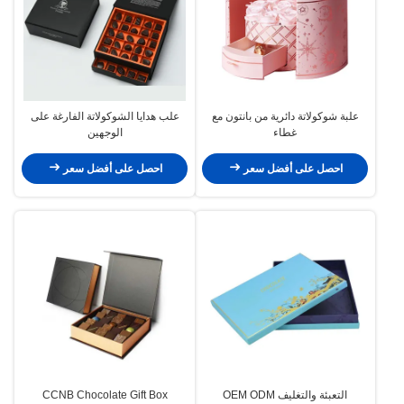
علبة شوكولاتة دائرية من بانتون مع
علب هدايا الشوكولاتة الفارغة على
غطاء
الوجهين
احصل على أفضل سعر
احصل على أفضل سعر
التعبئة والتغليف OEM ODM
CCNB Chocolate Gift Box