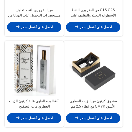
C1S C2S من الضروري النفط
من الضروري النفط تغليف
الأسطوانة التعبئة والتغليف علب
مستحضرات التجميل علب الهدايا من
الهدايا القابلة للطي مع الشريط إيفا
الورق المقوى الأسود 3 رقائق ب الناي
رغوة
المموج
احصل على أفضل سعر
احصل على أفضل سعر
صندوق كرتون من الزيت العطري
4C الوجه العلوي علبة كرتون الزيت
الأسود CMYK مع غطاء 2.5 مم
العطري مات التصفيح
احصل على أفضل سعر
احصل على أفضل سعر