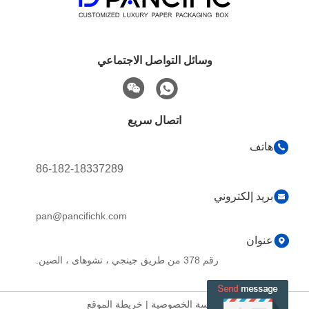
وسائل التواصل الاجتماعي
اتصال سريع
هاتف
86-182-18337289
بريد إلكتروني
pan@pancifichk.com
عنوان
رقم 378 من طريق جينجي ، تشوهاى ، الصين.
سياسة الخصوصية
|
خريطة الموقع