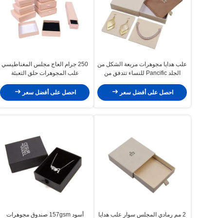
علب هدايا مجوهرات مربعة الشكل من
250 جرام العاج مجلس المغناطيسي
الجلد Pancific للنساء تتدفق من
علب المجوهرات حلق التعبئة
الداخل
والتغليف مع علبة VAC
احصل على أفضل سعر
احصل على أفضل سعر
2 مم رمادي المجلس سوار علب هدايا
أسود 157gsm صندوق مجوهرات