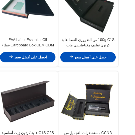
100g C1S من الضروري النفط علبة
EVA Label Essential Oil
كرتون تغليف مغناطيسي مات
Cardboard Box OEM ODM غطاء
التصفيح
وصندوق سفلي
احصل على أفضل سعر
احصل على أفضل سعر
CCNB مستحضرات التجميل من
C1S C2S علبة كرتون زيت أساسية