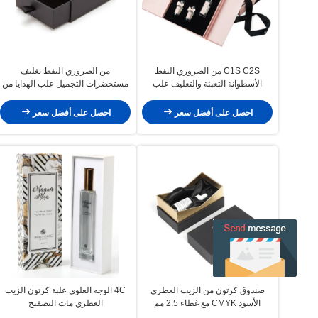
C1S C2S من الضروري النفط
من الضروري النفط تغليف
الأسطوانة التعبئة والتغليف علب
مستحضرات التجميل علب الهدايا من
الهدايا القابلة للطي مع الشريط إيفا
الورق المقوى الأسود 3 رقائق ب الناي
رغوة
المموج
احصل على أفضل سعر
احصل على أفضل سعر
صندوق كرتون من الزيت العطري
4C الوجه العلوي علبة كرتون الزيت
الأسود CMYK مع غطاء 2.5 مم
العطري مات التصفيح