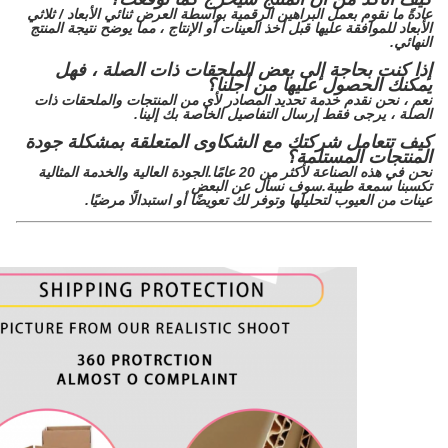
عادةً ما نقوم بعمل البراهين الرقمية بواسطة العرض ثنائي الأبعاد / ثلاثي
الأبعاد للموافقة عليها قبل أخذ العينات أو الإنتاج ، مما يوضح نتيجة المنتج
النهائي.
إذا كنت بحاجة إلى بعض الملحقات ذات الصلة ، فهل
يمكنك الحصول عليها من أجلنا؟
نعم ، نحن نقدم خدمة تحديد المصادر لأي من المنتجات والملحقات ذات
الصلة ، يرجى فقط إرسال التفاصيل الخاصة بك إلينا.
كيف تتعامل شركتك مع الشكاوى المتعلقة بمشكلة جودة
المنتجات المستلمة؟
نحن في هذه الصناعة لأكثر من 20 عامًا.الجودة العالية والخدمة المثالية
تكسبنا سمعة طيبة.سوف نسأل عن البعض
عينات من العيوب لتحليلها وتوفر لك تعويضًا أو استبدالًا مرضيًا.