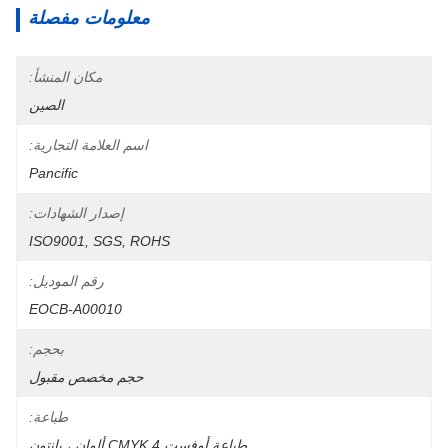
معلومات مفصلة
مكان المنشأ:
الصين
اسم العلامة التجارية:
Pancific
إصدار الشهادات:
ISO9001, SGS, ROHS
رقم الموديل:
EOCB-A00010
بحجم:
حجم مخصص مقبول
طباعة:
طباعة أوفست CMYK 4 ألوان ، بانتون