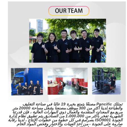
تمتلك Pancific مصنعًا يتمتع بخبرة 19 عامًا في صناعة التغليف
والطباعة.لدينا أكثر من 300 موظف.مصنعنا يشغل مساحة 20000 متر
مربع.مع المعدات المتقدمة والعمال ذوي المهارات العالية ، فإن قدرتنا
الشهرية تفخر بأكثر من 1،000،000 من الصناديق.يتم تطبيق نظام إدارة
الجودة ISO9001 بصرامة.في كل خطوة من خطوات الإنتاج ، لدينا رقابة
صارمة على الجودة - من أخذ العينات والاختبار وفحص المواد الخام