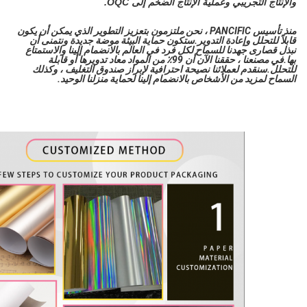
والإنتاج التجريبي وعملية الإنتاج الضخم إلى OQC.
منذ تأسيس PANCIFIC ، نحن ملتزمون بتعزيز التطوير الذي يمكن أن يكون
قابلاً للتحلل وإعادة التدوير.ستكون حماية البيئة موضة جديدة ونتمنى أن
نبذل قصارى جهدنا للسماح لكل فرد في العالم بالانضمام إلينا والاستمتاع
بها.في مصنعنا ، حققنا الآن أن 99٪ من المواد معاد تدويرها أو قابلة
للتحلل.سنقدم لعملائنا نصيحة احترافية لإبراز صندوق التغليف ، وكذلك
السماح لمزيد من الأشخاص بالانضمام إلينا لحماية منزلنا الوحيد.