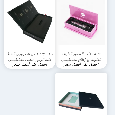
OEM علب العطور الفارغة
100g C1S من الضروري النفط
العلوية مع إغلاق مغناطيسي
علبة كرتون تغليف مغناطيسي
احصل على أفضل سعر
احصل على أفضل سعر
بانتون
مات التصفيح