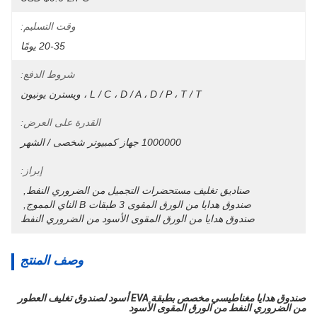
وقت التسليم:
20-35 يومًا
شروط الدفع:
L / C ، D / A ، D / P ، T / T ، ويسترن يونيون
القدرة على العرض:
1000000 جهاز كمبيوتر شخصى / الشهر
إبراز:
صناديق تغليف مستحضرات التجميل من الضروري النفط
, 
صندوق هدايا من الورق المقوى 3 طبقات B الناي المموج
, 
صندوق هدايا من الورق المقوى الأسود من الضروري النفط
وصف المنتج
صندوق هدايا مغناطيسي مخصص بطبقة EVA أسود لصندوق تغليف العطور
من الضروري النفط من الورق المقوى الأسود