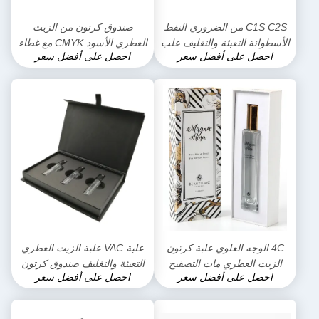
C1S C2S من الضروري النفط
صندوق كرتون من الزيت
الأسطوانة التعبئة والتغليف علب
العطري الأسود CMYK مع غطاء
احصل على أفضل سعر
احصل على أفضل سعر
الهدايا القابلة للطي مع الشريط
2.5 مم
إيفا رغوة
4C الوجه العلوي علبة كرتون
علبة VAC علبة الزيت العطري
الزيت العطري مات التصفيح
التعبئة والتغليف صندوق كرتون
احصل على أفضل سعر
احصل على أفضل سعر
ممغنط 1 مم 2 م 2.5 مم