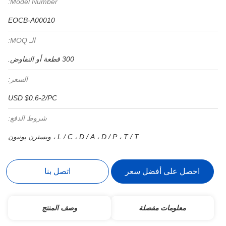
Model Number:
EOCB-A00010
الـ MOQ:
300 قطعة أو التفاوض.
السعر:
USD $0.6-2/PC
شروط الدفع:
L / C ، D / A ، D / P ، T / T ، ويسترن يونيون
احصل على أفضل سعر
اتصل بنا
معلومات مفصلة
وصف المنتج