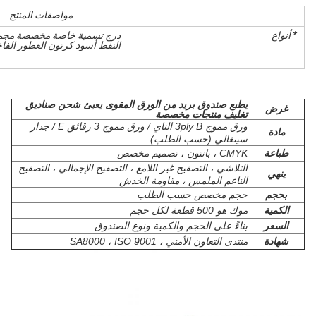
مواصفات المنتج
* أنواع
درج تسمية خاصة مخصصة مجموع
النفط أسود كرتون العطور الفاخرة 
يطبع صندوق بريد من الورق المقوى يعبئ شحن صناديق
غرض
تغليف منتجات مخصصة
ورق مموج 3ply B الناي / ورق مموج 3 رقائق E / جدار
مادة
سينغالي (حسب الطلب)
طباعة
CMYK ، بانتون ، تصميم مخصص
التلاشي ، التصفيح غير اللامع ، التصفيح الإجمالي ، التصفيح
ينهي
الناعم الملمس ، مقاومة الخدش
بحجم
حجم مخصص حسب الطلب
الكمية
موك هو 500 قطعة لكل حجم
السعر
بناءً على الحجم والكمية ونوع الصندوق
شهادة
منتدى التعاون الأمني ​​، SA8000 ، ISO 9001