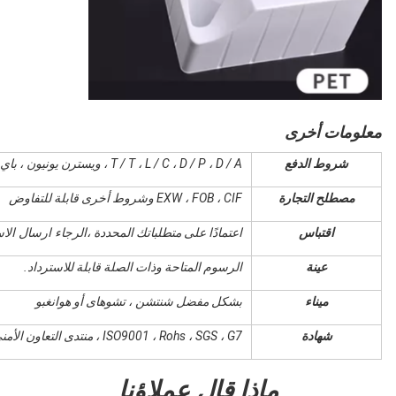
معلومات أخرى
شروط الدفع
T / T ، L / C ، D / P ، D / A ، ويسترن يونيون ، باي بال
مصطلح التجارة
EXW ، FOB ، CIF وشروط أخرى قابلة للتفاوض
اقتباس
اعتمادًا على متطلباتك المحددة ،
الرجاء ارسال الا
عينة
الرسوم المتاحة وذات الصلة قابلة للاسترداد.
ميناء
بشكل مفضل شنتشن ، تشوهاى أو هوانغبو
شهادة
ISO9001 ، Rohs ، SGS ، G7 ، منتدى التعاون الأمني
ماذا قال عملاؤنا