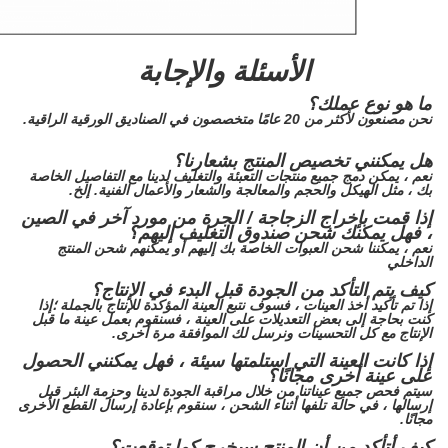
الأسئلة والإجابة
ما هو نوع عملك؟
نحن مصنعون لأكثر من 20 عامًا متخصصون في الصناديق الورقية الراقية.
هل يمكنني تخصيص المنتج بشعارنا؟
نعم ، يمكن دمج جميع منتجات التعبئة والتغليف لدينا مع التفاصيل الخاصة
بك ، مثل الهيكل والحجم والمعالجة والشعار والأعمال الفنية. إلخ.
إذا قمت بإخراج الزجاجة / الجرة من مورد آخر في الصين
، فهل يمكنك شحن صندوق التغليف إليهم؟
نعم ، يمكننا شحن العبوات الخاصة بك إليهم أو يمكنهم شحن المنتج
الداخلي
كيف يتم التأكد من الجودة قبل البدء في الإنتاج؟
إذا تم تأكيد أخذ العينات ، فسوف نتبع العينة المؤكدة للإنتاج بالجملة ؛إذا
كنت بحاجة إلى بعض التعديلات على العينة ، فسنقوم بعمل عينة ما قبل
الإنتاج مع كل التحسينات ونرسل لك الموافقة مرة أخرى.
إذا كانت العينة التي استلمتها سيئة ، فهل يمكنني الحصول
على عينة أخرى مجانًا؟
سيتم فحص جميع عيناتنا من خلال مراقبة الجودة لدينا وحزمة البئر قبل
إرسالها ، في حالة تلفها أثناء الشحن ، سنقوم بإعادة إرسال القطع الأخرى
مجانًا.
كيف أتأكد من أن المنتج سيخرج كما توقعت؟