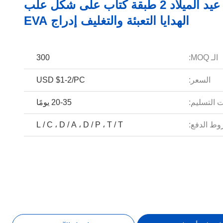
شوكولاتة عيد الميلاد 2 طبقة كتاب على شكل علب
الهدايا التعبئة والتغليف إدراج EVA
الـ MOQ:
300
السعر:
USD $1-2/PC
 التسليم:
20-35 يومًا
ط الدفع:
L / C ، D / A ، D / P ، T / T