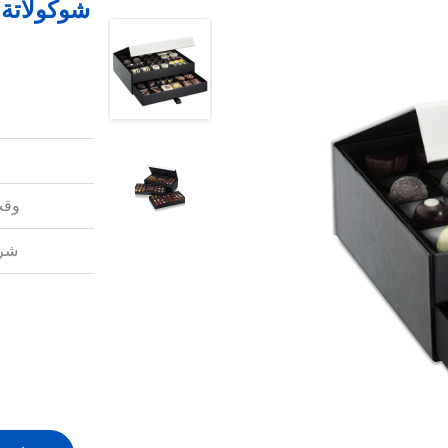
وقت
شرو