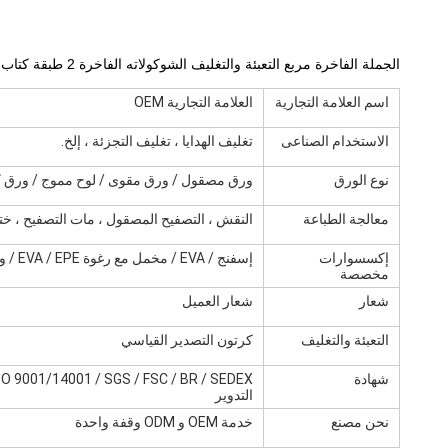
الجملة الفاخرة مربع التعبئة والتغليف الشوكولاته الفاخرة 2 طبقة كتاب شكل درج جامدة المغناطيسي الشوكولاته هدية مربع
اسم العلامة التجارية
العلامة التجارية OEM
الاستخدام الصناعى
تغليف الهدايا ، تغليف التجزئة ، إلخ.
نوع الورق
ورق مصقول / ورق مقوى / لوح مموج / ورق 
معالجة الطباعة
النقش ، التصفيح المصقول ، مات التصفيح ، ختم
إكسسوارات
إسفنج / EVA / مخمل مع رغوة EVA / EPE / وسادة / شريط / قماش حريري / إدراج ورق
مخصصة
شعار
شعار العميل
التعبئة والتغليف
كرتون التصدير القياسي
شهادة
التدوير
نحن مصنع
خدمة OEM و ODM وقفة واحدة