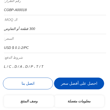
رقم الطراز:
CGBP-A00018
الـ MOQ:
300 قطعة أو التفاوض
السعر:
USD $ 0.1-2/PC
شروط الدفع:
L / C ، D / A ، D / P ، T / T
احصل على أفضل سعر
اتصل بنا
معلومات مفصلة
وصف المنتج