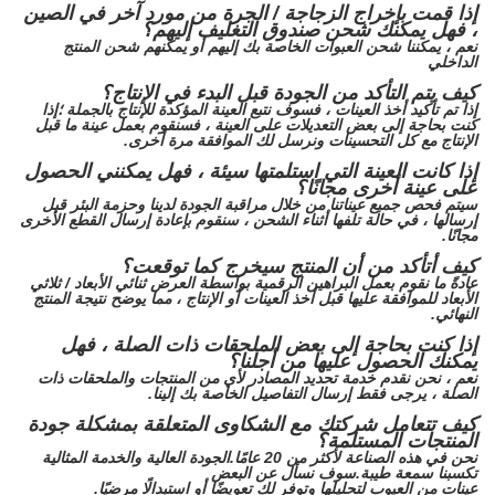
إذا قمت بإخراج الزجاجة / الجرة من مورد آخر في الصين
، فهل يمكنك شحن صندوق التغليف إليهم؟
نعم ، يمكننا شحن العبوات الخاصة بك إليهم أو يمكنهم شحن المنتج
الداخلي
كيف يتم التأكد من الجودة قبل البدء في الإنتاج؟
إذا تم تأكيد أخذ العينات ، فسوف نتبع العينة المؤكدة للإنتاج بالجملة ؛إذا
كنت بحاجة إلى بعض التعديلات على العينة ، فسنقوم بعمل عينة ما قبل
الإنتاج مع كل التحسينات ونرسل لك الموافقة مرة أخرى.
إذا كانت العينة التي استلمتها سيئة ، فهل يمكنني الحصول
على عينة أخرى مجانًا؟
سيتم فحص جميع عيناتنا من خلال مراقبة الجودة لدينا وحزمة البئر قبل
إرسالها ، في حالة تلفها أثناء الشحن ، سنقوم بإعادة إرسال القطع الأخرى
مجانًا.
كيف أتأكد من أن المنتج سيخرج كما توقعت؟
عادةً ما نقوم بعمل البراهين الرقمية بواسطة العرض ثنائي الأبعاد / ثلاثي
الأبعاد للموافقة عليها قبل أخذ العينات أو الإنتاج ، مما يوضح نتيجة المنتج
النهائي.
إذا كنت بحاجة إلى بعض الملحقات ذات الصلة ، فهل
يمكنك الحصول عليها من أجلنا؟
نعم ، نحن نقدم خدمة تحديد المصادر لأي من المنتجات والملحقات ذات
الصلة ، يرجى فقط إرسال التفاصيل الخاصة بك إلينا.
كيف تتعامل شركتك مع الشكاوى المتعلقة بمشكلة جودة
المنتجات المستلمة؟
نحن في هذه الصناعة لأكثر من 20 عامًا.الجودة العالية والخدمة المثالية
تكسبنا سمعة طيبة.سوف نسأل عن البعض
عينات من العيوب لتحليلها وتوفر لك تعويضًا أو استبدالًا مرضيًا.