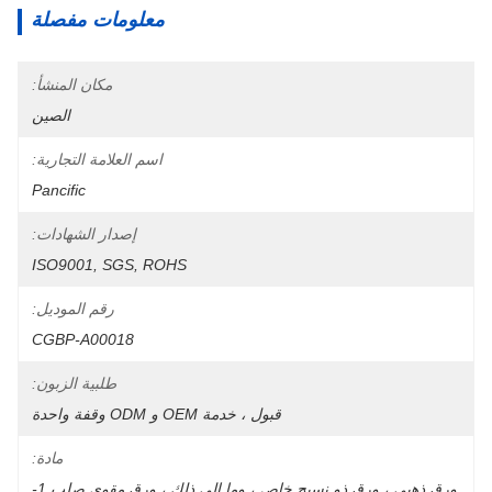
معلومات مفصلة
مكان المنشأ:
الصين
اسم العلامة التجارية:
Pancific
إصدار الشهادات:
ISO9001, SGS, ROHS
رقم الموديل:
CGBP-A00018
طلبية الزبون:
قبول ، خدمة OEM و ODM وقفة واحدة
مادة:
ورق ذهبي ، ورق ذو نسيج خاص ، وما إلى ذلك ، ورق مقوى صلب 1-