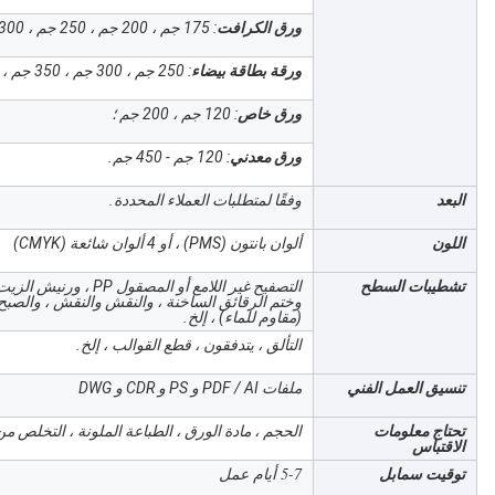
ورق الكرافت
: 175 جم ، 200 جم ، 250 جم ، 300 جم ، 350 جم ، 450 جم ؛
ورقة بطاقة بيضاء
: 250 جم ، 300 جم ، 350 جم ، 400 جم ، 450 جم ؛
ورق خاص
: 120 جم ، 200 جم ؛
ورق معدني
: 120 جم - 450 جم.
البعد
وفقًا لمتطلبات العملاء المحددة.
اللون
ألوان بانتون (PMS) ، أو 4 ألوان شائعة (CMYK)
تشطيبات السطح
التصفيح غير اللامع أو 
وختم الرقائق الساخنة ، والنقش والنقش ، والصبح
(مقاوم للماء) ، إلخ.
التألق ، يتدفقون ، قطع القوالب ، إلخ.
تنسيق العمل الفني
ملفات PDF / AI و PS و CDR و DWG
تحتاج معلومات
الحجم ، مادة الورق ، الطباعة الملونة ، التخلص م
الاقتباس
5-7 أيام عمل
توقيت سمابل