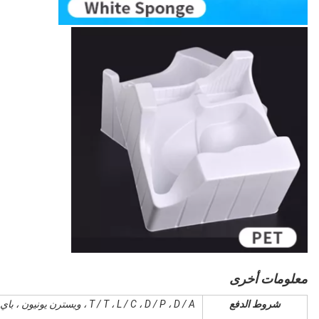
معلومات أخرى
شروط الدفع
T / T ، L / C ، D / P ، D / A ، ويسترن يونيون ، باي بال