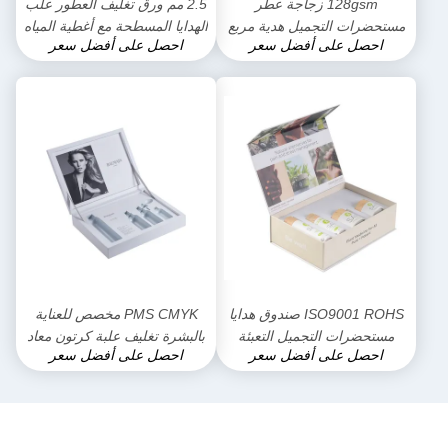
128gsm زجاجة عطر
2.5 مم ورق تغليف العطور علب
مستحضرات التجميل هدية مربع
الهدايا المسطحة مع أغطية المياه
احصل على أفضل سعر
احصل على أفضل سعر
التعبئة والتغليف OEM ODM
بالورنيش
ISO9001 ROHS صندوق هدايا
PMS CMYK مخصص للعناية
مستحضرات التجميل التعبئة
بالبشرة تغليف علبة كرتون معاد
احصل على أفضل سعر
احصل على أفضل سعر
والتغليف 350g ورق الفن المعاد
تدويرها PS CDR DWG
تدويره