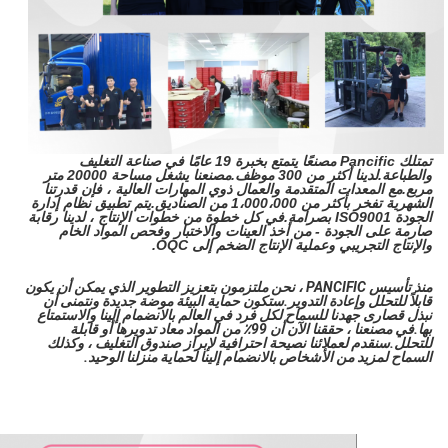
تمتلك Pancific مصنعًا يتمتع بخبرة 19 عامًا في صناعة التغليف
والطباعة.لدينا أكثر من 300 موظف.مصنعنا يشغل مساحة 20000 متر
مربع.مع المعدات المتقدمة والعمال ذوي المهارات العالية ، فإن قدرتنا
الشهرية تفخر بأكثر من 1،000،000 من الصناديق.يتم تطبيق نظام إدارة
الجودة ISO9001 بصرامة.في كل خطوة من خطوات الإنتاج ، لدينا رقابة
صارمة على الجودة - من أخذ العينات والاختبار وفحص المواد الخام
والإنتاج التجريبي وعملية الإنتاج الضخم إلى OQC.
منذ تأسيس PANCIFIC ، نحن ملتزمون بتعزيز التطوير الذي يمكن أن يكون
قابلاً للتحلل وإعادة التدوير.ستكون حماية البيئة موضة جديدة ونتمنى أن
نبذل قصارى جهدنا للسماح لكل فرد في العالم بالانضمام إلينا والاستمتاع
بها.في مصنعنا ، حققنا الآن أن 99٪ من المواد معاد تدويرها أو قابلة
للتحلل.سنقدم لعملائنا نصيحة احترافية لإبراز صندوق التغليف ، وكذلك
السماح لمزيد من الأشخاص بالانضمام إلينا لحماية منزلنا الوحيد.